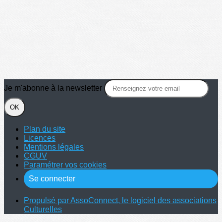
Je m'abonne à la newsletter
OK
Plan du site
Licences
Mentions légales
CGUV
Paramétrer vos cookies
Se connecter
Propulsé par AssoConnect, le logiciel des associations
Culturelles