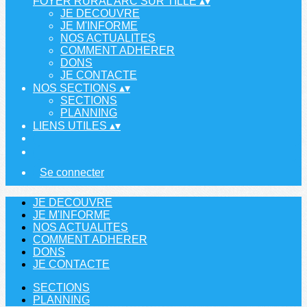
FOYER RURAL ARC SUR TILLE
▴
▾
JE DECOUVRE
JE M'INFORME
NOS ACTUALITES
COMMENT ADHERER
DONS
JE CONTACTE
NOS SECTIONS
▴
▾
SECTIONS
PLANNING
LIENS UTILES
▴
▾
Se connecter
JE DECOUVRE
JE M'INFORME
NOS ACTUALITES
COMMENT ADHERER
DONS
JE CONTACTE
SECTIONS
PLANNING