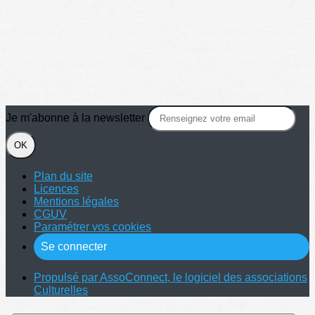
Je m'abonne à la newsletter
OK
Plan du site
Licences
Mentions légales
CGUV
Paramétrer vos cookies
Se connecter
Propulsé par AssoConnect, le logiciel des associations
Culturelles