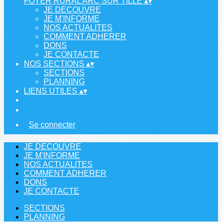
FOYER RURAL ARC SUR TILLE
▴
▾
JE DECOUVRE
JE M'INFORME
NOS ACTUALITES
COMMENT ADHERER
DONS
JE CONTACTE
NOS SECTIONS
▴
▾
SECTIONS
PLANNING
LIENS UTILES
▴
▾
Se connecter
JE DECOUVRE
JE M'INFORME
NOS ACTUALITES
COMMENT ADHERER
DONS
JE CONTACTE
SECTIONS
PLANNING