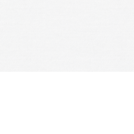
Je m'abonne à la newsletter
OK
Plan du site
Licences
Mentions légales
CGUV
Paramétrer vos cookies
Se connecter