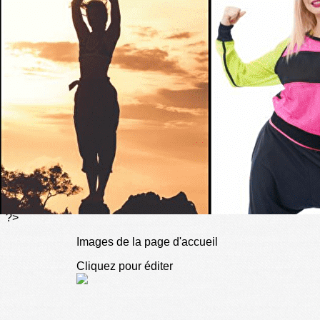
Exporter les lignes sélectionnées
Exporter toutes les colonnes
Exporter uniquement les colonnes affichées
Menu
<
>
JE DECOUVRE
JE M'INFORME
NOS ACTUALITES
COMMENT ADHERER
DONS
JE CONTACTE
?>
Images de la page d'accueil
Cliquez pour éditer