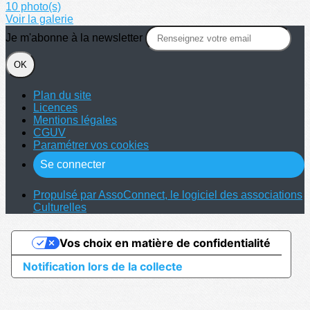
10 photo(s)
Voir la galerie
Je m'abonne à la newsletter
OK
Plan du site
Licences
Mentions légales
CGUV
Paramétrer vos cookies
Se connecter
Propulsé par AssoConnect, le logiciel des associations
Culturelles
Vos choix en matière de confidentialité
Notification lors de la collecte