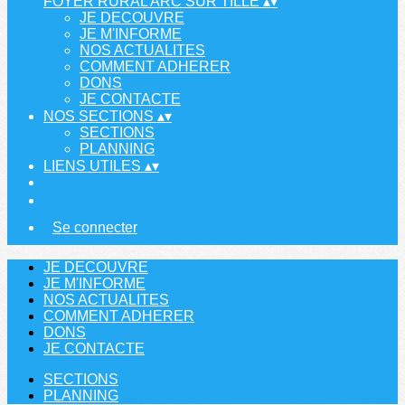
FOYER RURAL ARC SUR TILLE
▴
▾
JE DECOUVRE
JE M'INFORME
NOS ACTUALITES
COMMENT ADHERER
DONS
JE CONTACTE
NOS SECTIONS
▴
▾
SECTIONS
PLANNING
LIENS UTILES
▴
▾
Se connecter
JE DECOUVRE
JE M'INFORME
NOS ACTUALITES
COMMENT ADHERER
DONS
JE CONTACTE
SECTIONS
PLANNING