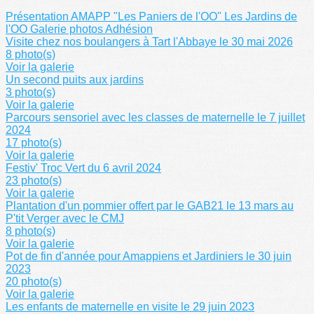
Présentation
AMAPP "Les Paniers de l'OO"
Les Jardins de
l'OO
Galerie photos
Adhésion
Visite chez nos boulangers à Tart l'Abbaye le 30 mai 2026
8 photo(s)
Voir la galerie
Un second puits aux jardins
3 photo(s)
Voir la galerie
Parcours sensoriel avec les classes de maternelle le 7 juillet
2024
17 photo(s)
Voir la galerie
Festiv' Troc Vert du 6 avril 2024
23 photo(s)
Voir la galerie
Plantation d'un pommier offert par le GAB21 le 13 mars au
P'tit Verger avec le CMJ
8 photo(s)
Voir la galerie
Pot de fin d'année pour Amappiens et Jardiniers le 30 juin
2023
20 photo(s)
Voir la galerie
Les enfants de maternelle en visite le 29 juin 2023