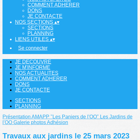
COMMENT ADHERER
DONS
JE CONTACTE
NOS SECTIONS
▴
▾
SECTIONS
PLANNING
LIENS UTILES
▴
▾
Se connecter
JE DECOUVRE
JE M'INFORME
NOS ACTUALITES
COMMENT ADHERER
DONS
JE CONTACTE
SECTIONS
PLANNING
Présentation
AMAPP "Les Paniers de l'OO"
Les Jardins de
l'OO
Galerie photos
Adhésion
Travaux aux jardins le 25 mars 2023