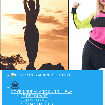
Menu
?>
Images de la page d'accueil
Cliquez pour éditer
Ajoutez un logo, un bouton, des réseaux sociaux
Cliquez pour éditer
FOYER RURAL ARC SUR TILLE
▴
▾
JE DECOUVRE
JE M'INFORME
NOS ACTUALITES