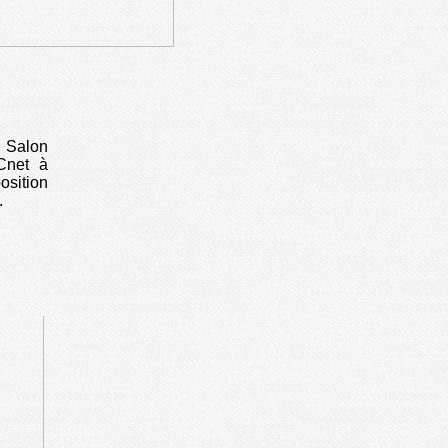
u Salon
Cnet à
osition
.