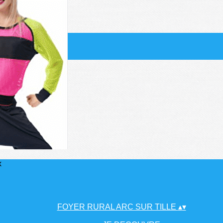
x
FOYER RURAL ARC SUR TILLE
▴
▾