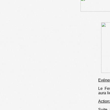
Evéne
Le Fes
aura l
Action
Suite 