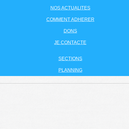
NOS ACTUALITES
COMMENT ADHERER
DONS
JE CONTACTE
SECTIONS
PLANNING