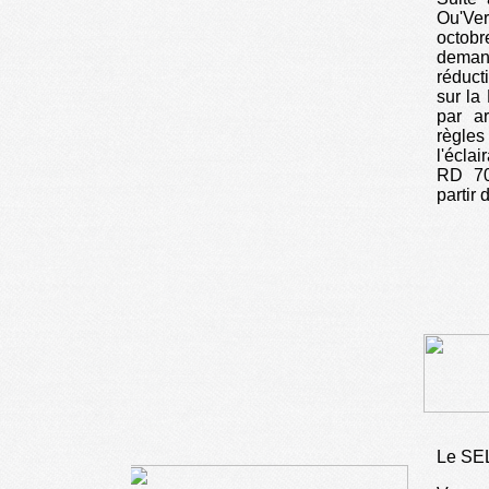
Ou'Ver
octobr
deman
réduct
sur la
par a
règles
l'écla
RD 70
partir 
Le SEL