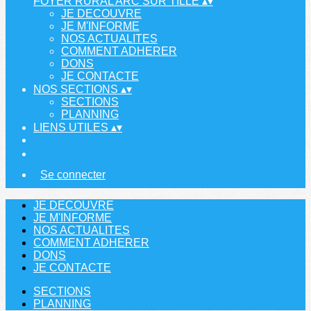
FOYER RURAL ARC SUR TILLE
▴
▾
JE DECOUVRE
JE M'INFORME
NOS ACTUALITES
COMMENT ADHERER
DONS
JE CONTACTE
NOS SECTIONS
▴
▾
SECTIONS
PLANNING
LIENS UTILES
▴
▾
Se connecter
JE DECOUVRE
JE M'INFORME
NOS ACTUALITES
COMMENT ADHERER
DONS
JE CONTACTE
SECTIONS
PLANNING