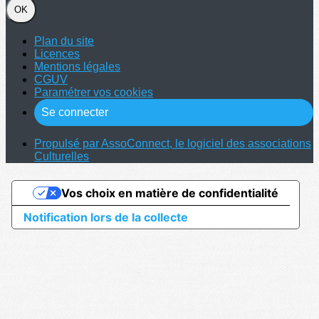
OK
Plan du site
Licences
Mentions légales
CGUV
Paramétrer vos cookies
Se connecter
Propulsé par AssoConnect, le logiciel des associations
Culturelles
Vos choix en matière de confidentialité
Notification lors de la collecte