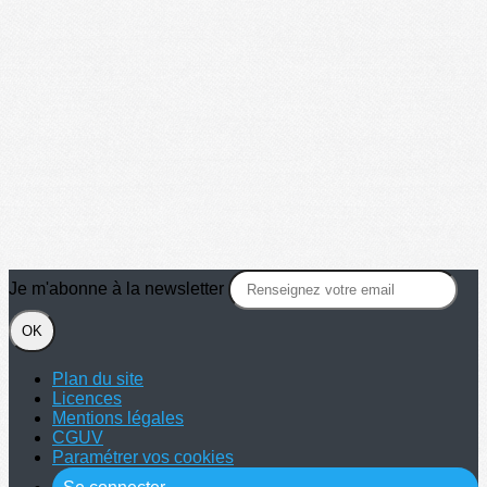
Je m'abonne à la newsletter
OK
Plan du site
Licences
Mentions légales
CGUV
Paramétrer vos cookies