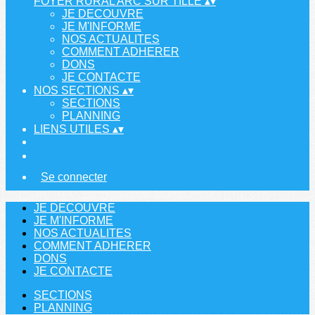
FOYER RURAL ARC SUR TILLE
▴
▾
JE DECOUVRE
JE M'INFORME
NOS ACTUALITES
COMMENT ADHERER
DONS
JE CONTACTE
NOS SECTIONS
▴
▾
SECTIONS
PLANNING
LIENS UTILES
▴
▾
Se connecter
JE DECOUVRE
JE M'INFORME
NOS ACTUALITES
COMMENT ADHERER
DONS
JE CONTACTE
SECTIONS
PLANNING