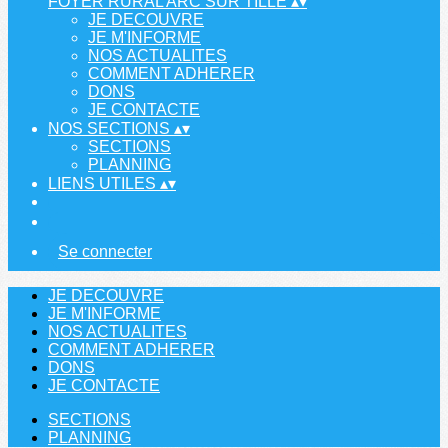
FOYER RURAL ARC SUR TILLE
▴
▾
JE DECOUVRE
JE M'INFORME
NOS ACTUALITES
COMMENT ADHERER
DONS
JE CONTACTE
NOS SECTIONS
▴
▾
SECTIONS
PLANNING
LIENS UTILES
▴
▾
Se connecter
JE DECOUVRE
JE M'INFORME
NOS ACTUALITES
COMMENT ADHERER
DONS
JE CONTACTE
SECTIONS
PLANNING