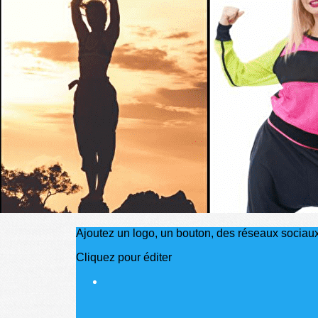
Exporter les lignes sélectionnées
Exporter toutes les colonnes
Exporter uniquement les colonnes affichées
Menu
?>
Images de la page d'accueil
Cliquez pour éditer
Ajoutez un logo, un bouton, des réseaux sociau
Cliquez pour éditer