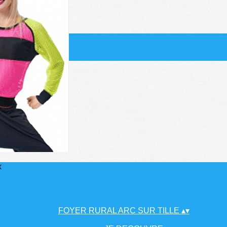
x
FOYER RURAL ARC SUR TILLE
▴
▾