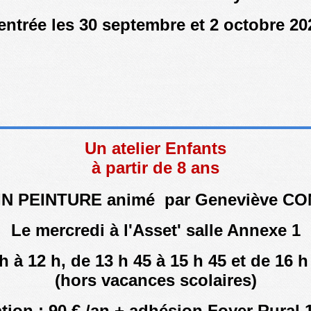
entrée les 30 septembre et 2 octobre 20
Un atelier Enfants
à partir de 8 ans
N PEINTURE a
nimé par Geneviève C
Le mercredi à l'Asset' salle Annexe 1
h à 12 h, de 13 h 45 à 15 h 45 et de 16 h
(hors vacances scolaires)
tion : 90 € /an + adhésion Foyer Rural 