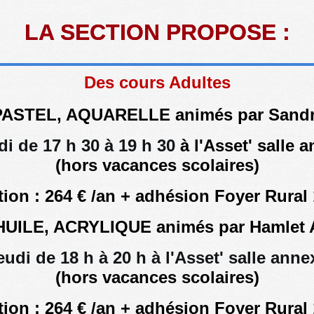
LA SECTION PROPOSE :
LA SECTION PROPOSE :
Des cours Adultes
PASTEL, AQUARELLE animés par Sandr
di de 17 h 30 à 19 h 30
à l'Asset' salle 
(hors vacances scolaires)
tion : 264 € /an + adhésion Foyer Rural 
HUILE, ACRYLIQUE animés par Hamle
jeudi de 18 h à 20 h à l'Asset' salle anne
(hors vacances scolaires)
tion : 264 € /an + adhésion Foyer Rural 