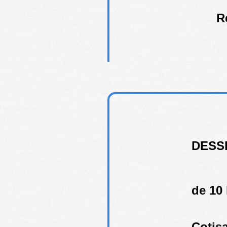
R
DESSI
de 10 
Cotisa