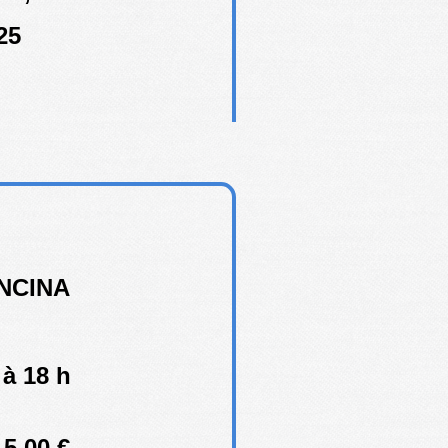
25
ONCINA
 à 18 h
15,00 €