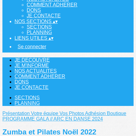
COMMENT ADHERER
DONS
JE CONTACTE
NOS SECTIONS
▴
▾
SECTIONS
PLANNING
LIENS UTILES
▴
▾
Se connecter
JE DECOUVRE
JE M'INFORME
NOS ACTUALITES
COMMENT ADHERER
DONS
JE CONTACTE
SECTIONS
PLANNING
Présentation
Votre équipe
Vos Photos
Adhésion
Boutique
PROGRAMME GALA // ARC EN DANSE 2024
Zumba et Pilates Noël 2022