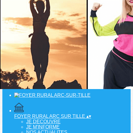
Menu
?>
Images de la page d'accueil
Cliquez pour éditer
Ajoutez un logo, un bouton, des réseaux sociaux
Cliquez pour éditer
FOYER RURAL ARC SUR TILLE
▴
▾
JE DECOUVRE
JE M'INFORME
NOS ACTUALITES